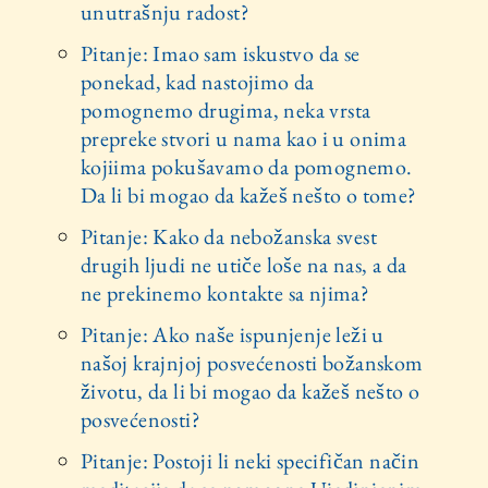
unutrašnju radost?
Pitanje: Imao sam iskustvo da se
ponekad, kad nastojimo da
pomognemo drugima, neka vrsta
prepreke stvori u nama kao i u onima
kojiima pokušavamo da pomognemo.
Da li bi mogao da kažeš nešto o tome?
Pitanje: Kako da nebožanska svest
drugih ljudi ne utiče loše na nas, a da
ne prekinemo kontakte sa njima?
Pitanje: Ako naše ispunjenje leži u
našoj krajnjoj posvećenosti božanskom
životu, da li bi mogao da kažeš nešto o
posvećenosti?
Pitanje: Postoji li neki specifičan način