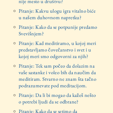
nije mesto u društvu?
Pitanje: Kakvu ulogu igra vitalno biće
u našem duhovnom napretku?
Pitanje: Kako da se potpunije predamo
Svevišnjem?
Pitanje: Kad meditiramo, u kojoj meri
predstavljamo čovečanstvo i svet i u
kojoj meri smo odgovorni za njih?
Pitanje: Tek sam počeo da dolazim na
vaše sastanke i voleo bih da naučim da
meditiram. Stvarno ne znam šta tačno
podrazumevate pod meditacijom.
Pitanje: Da li bi mogao da kažeš nešto
o potrebi ljudi da se odbrane?
Pitanje: Kako da se setimo da