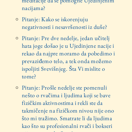
meditacije da se pomogne Ujedinjenim
nacijama?
Pitanje: Kako se iskorenjuju
negativnosti i nesavršenosti iz duše?
Pitanje: Pre dve nedelje, jedan učitelj
hata joge došao je u Ujedinjene nacije i
rekao da najpre moramo da pobedimo i
prevaziđemo telo, a tek onda možemo
ispoljiti Svevišnjeg. Šta Vi mislite o
tome?
Pitanje: Prošle nedelje ste pomenuli
nešto o rvačima i ljudima koji se bave
fizičkim aktivnostima i rekli ste da
takmičenje na fizičkom nivou nije ono
što mi tražimo. Smatrate li da ljudima
kao što su profesionalni rvači i bokseri