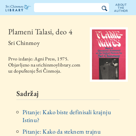
ABOUT
THE
AUTHOR
The
Sri
Plameni Talasi, deo 4
Chinmoy
Sri Chinmoy
Library
Prvo izdanje:
Agni Press
,
1975
.
Objavljeno na srichinmoylibrary.com
uz dopuštenje Šri Činmoja.
Sadržaj
Pitanje: Kako biste definisali krajnju
Istinu?
Pitanje: Kako da steknem trajnu